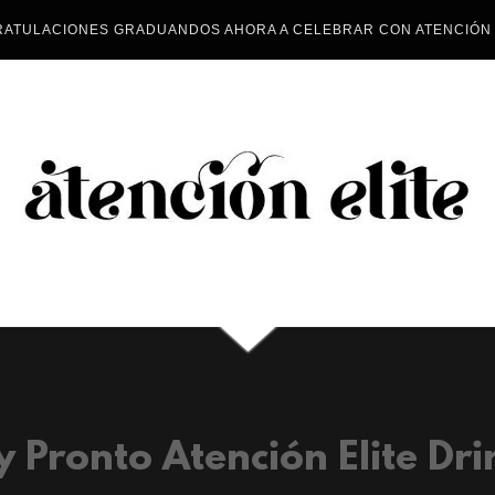
ATULACIONES GRADUANDOS AHORA A CELEBRAR CON ATENCIÓN 
 Pronto Atención Elite Dri