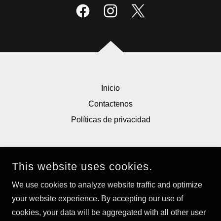
Inicio
Contactenos
Políticas de privacidad
This website uses cookies.
ATENCIÓN ELITE
We use cookies to analyze website traffic and optimize
1 (787) 585-9537
your website experience. By accepting our use of
cookies, your data will be aggregated with all other user
COPYRIGHT © 2025 ATENCIÓN ELITE - ALL RIGHTS