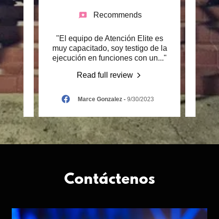
Recommends
a
"El equipo de Atención Elite es
aja and
muy capacitado, soy testigo de la
bachel
ompa
..."
ejecución en funciones con un
..."
were 
Read full review
2025
Marce Gonzalez
-
9/30/2023
Contáctenos